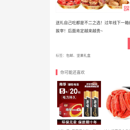
送礼自己吃都是不二之选！过年线下一箱
挨宰！后面肯定越来越贵~
标签：
包邮
、
坚果礼盒
你可能还喜欢