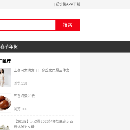
|
逆价街APP下载
春节年货
门推荐
上身可太满意了！金丝家居服三件套
浏览
119
五香卤蛋20枚
浏览
100
【361度】运动鞋2026轻便软底跑步百
搭休闲男女鞋