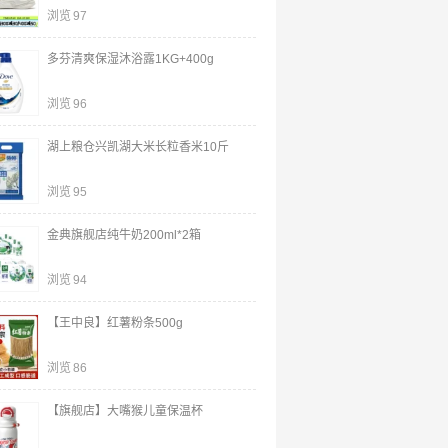
浏览
97
多芬清爽保湿沐浴露1KG+400g
浏览
96
湖上粮仓兴凯湖大米长粒香米10斤
浏览
95
金典旗舰店纯牛奶200ml*2箱
浏览
94
【王中良】红薯粉条500g
浏览
86
【旗舰店】大嘴猴儿童保温杯