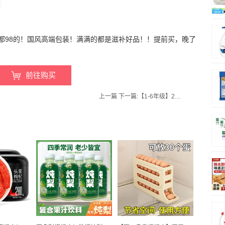
都98的！国风高端包装！满满的都是滋补好品！！提前买，晚了
前往购买
上一篇
下一篇:
【1-6年级】2024黄冈课课练