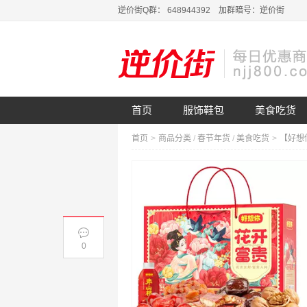
逆价街Q群： 648944392 加群暗号：逆价街
首页
服饰鞋包
美食吃货
首页
>
商品分类
/
春节年货
/
美食吃货
>
0