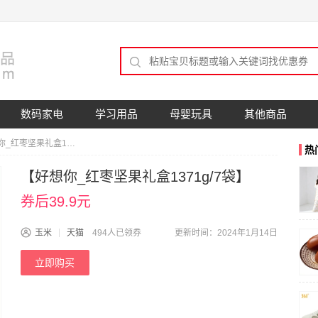
数码家电
学习用品
母婴玩具
其他商品
【好想你_红枣坚果礼盒1371g/7袋】
热
【好想你_红枣坚果礼盒1371g/7袋】
券后39.9元
玉米
天猫
494人已领券
更新时间：2024年1月14日
立即购买