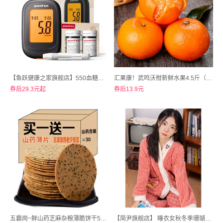
【鱼跃健康之家旗舰店】550血糖仪试纸条测试仪
汇果康！武鸣沃柑新鲜水果4.5斤（ 65mm+）
券后29.3元起
券后13.9元
五霸岗~鲜山药芝麻杂粮薄脆饼干500克
【简尹旗舰店】 睡衣女秋冬季珊瑚绒加厚保暖法兰绒套装