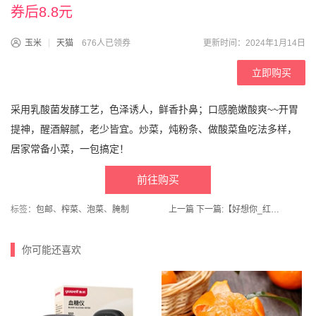
券后8.8元
玉米
天猫
676人已领券
更新时间：2024年1月14日
立即购买
采用乳酸菌发酵工艺，色泽诱人，鲜香扑鼻；口感脆嫩酸爽~~开胃
提神，醒酒解腻，老少皆宜。炒菜，炖粉条、做酸菜鱼吃法多样，
居家常备小菜，一包搞定！
前往购买
标签：
包邮
、
榨菜
、
泡菜
、
腌制
上一篇
下一篇:
【好想你_红枣坚果礼盒1371g/7袋】
你可能还喜欢