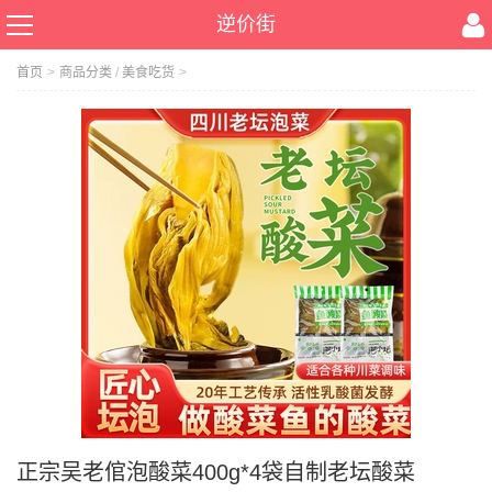
逆价街
首页
>
商品分类
/
美食吃货
>
正宗吴老倌泡酸菜400g*4袋自制老坛酸菜