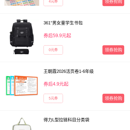
领券抢购
4元
券
361°男女童学生书包
券后59.9元起
领券抢购
0元
券
王朝霞2026活页卷1-6年级
券后4.9元起
领券抢购
5元
券
得力L型拉链科目分类袋