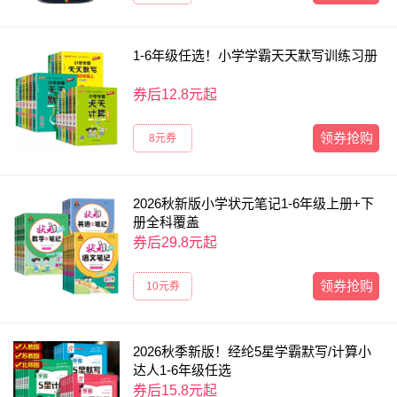
1-6年级任选！小学学霸天天默写训练习册
券后12.8元起
领券抢购
8元
券
2026秋新版小学状元笔记1-6年级上册+下
册全科覆盖
券后29.8元起
领券抢购
10元
券
2026秋季新版！经纶5星学霸默写/计算小
达人1-6年级任选
券后15.8元起