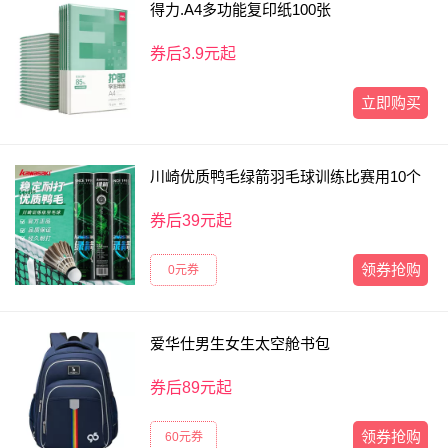
得力.A4多功能复印纸100张
券后3.9元起
立即购买
川崎优质鸭毛绿箭羽毛球训练比赛用10个
券后39元起
领券抢购
0元
券
爱华仕男生女生太空舱书包
券后89元起
领券抢购
60元
券