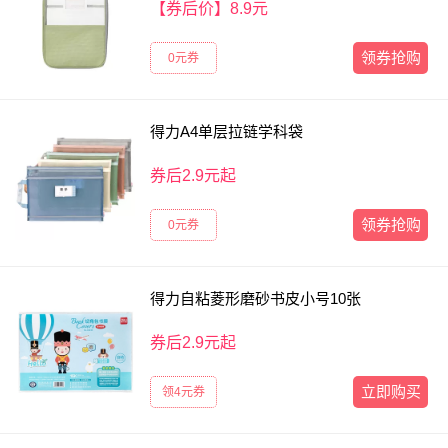
【券后价】8.9元
领券抢购
0元
券
得力A4单层拉链学科袋
券后2.9元起
领券抢购
0元
券
得力自粘菱形磨砂书皮小号10张
券后2.9元起
立即购买
领
4元券