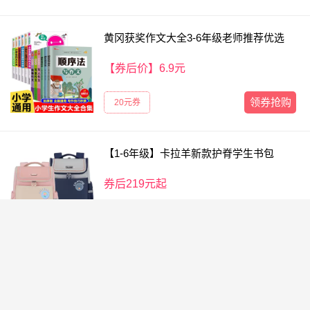
黄冈获奖作文大全3-6年级老师推荐优选
【券后价】6.9元
领券抢购
20元
券
【1-6年级】卡拉羊新款护脊学生书包
券后219元起
领券抢购
100元
券
得力手指自由伸缩指读棒
【券后价】4.5元