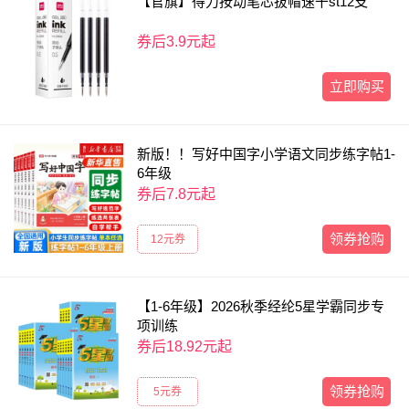
【官旗】得力按动笔芯拔帽速干st12支
券后3.9元起
立即购买
新版！！写好中国字小学语文同步练字帖1-
6年级
券后7.8元起
领券抢购
12元
券
【1-6年级】2026秋季经纶5星学霸同步专
项训练
券后18.92元起
领券抢购
5元
券