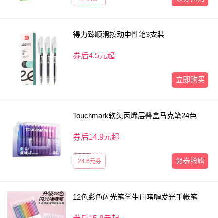
得力臻顺滑按动中性笔3支装
券后4.5元起
立即购买
Touchmark软头丙烯层叠盒马克笔24色
券后14.9元起
领券抢购
24.6元
券
12色彩色闪光笔学生用啫喱发光手帐笔