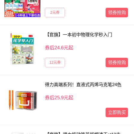
领券抢购
2元
券
【官旗】一本初中物理化学秒入门
券后24.6元起
领券抢购
12元
券
得力高端系列！直液式丙烯马克笔24色
券后25.9元起
立即购买