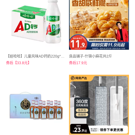
【娃哈哈】儿童风味AD钙奶220g*20瓶
良品铺子-什锦小麻花共2斤
券后【33.8元】
券后17.9元