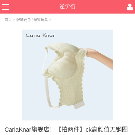
逆价街
首页
>
服饰鞋包
/
母婴玩具
>
CariaKnar旗舰店！【拍两件】ck高颜值无钢圈