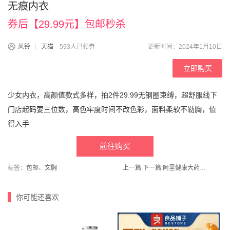
无痕内衣
券后【29.99元】包邮秒杀
风铃
天猫
593人已领券
更新时间：2024年1月10日
立即购买
少女内衣，高颜值款式多样，拍2件29.99无钢圈束缚，超舒服线下
门店起码要三位数，高色牢度时间不改色彩，面料柔软不勒胸，值
得入手
前往购买
标签：
包邮
、
文胸
上一篇
下一篇:
阿里健康大药房！哈药盖中盖氨糖软骨素钙片42粒
你可能还喜欢