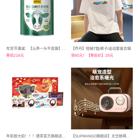
年货节满减：【认养一头牛官旗】鱼油富硒高钙益生菌中老年奶粉800g*2罐装 礼盒款
【乔丹】短袖T恤/裤子/运动套装合辑
券后218元
领40元！【券后价】29元
年前放大招！！！德芙官方旗舰店！【礼盒】德芙巧克力年货礼盒集合
【SUPMANGO旗舰店】太空舱萌宠蓝牙音响