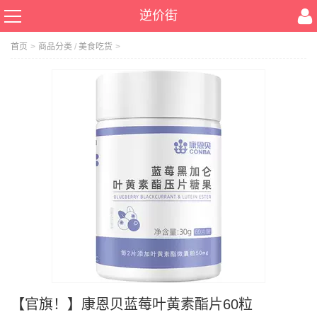
逆价街
首页
>
商品分类
/
美食吃货
>
【官旗！】康恩贝蓝莓叶黄素酯片60粒