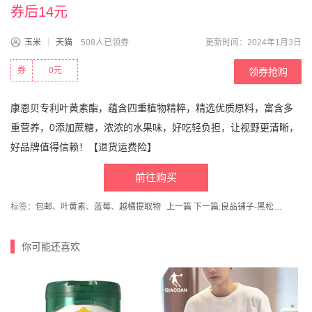
券后14元
玉米
天猫
508人已领券
更新时间：2024年1月3日
券
0元
领券抢购
康恩贝专利叶黄素酯，蕴含四重植物精粹，精选优质原料，富含多
重营养，0添加蔗糖，浓浓的水果味，好吃轻负担，让视野更清晰，
好品牌值得信赖！【退货运费险】
前往购买
标签：
包邮
、
叶黄素
、
蓝莓
、
越橘提取物
上一篇
下一篇:
良品铺子-黑松露巧克力500g进口纯可可脂
你可能还喜欢