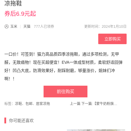
凉拖鞋
券后6.9元起
玉米
天猫
777人已领券
更新时间：2024年1月10日
立即购买
一口价！可签到！猫力高品质四季凉拖鞋，通过多项检测，无甲
醛，无致癌物！现在买超便宜！EVA一体成型材质，柔软舒适回弹
好！凹凸大底，防滑效果好，耐踩耐磨，够量涨价，姐妹们冲
啊！！
前往购买
标签：
凉鞋
、
包邮
、
居家凉拖
上一篇
下一篇:
【蒙牛奶粉旗舰店】中老年低脂高钙高纤奶粉800g*2罐礼盒
你可能还喜欢