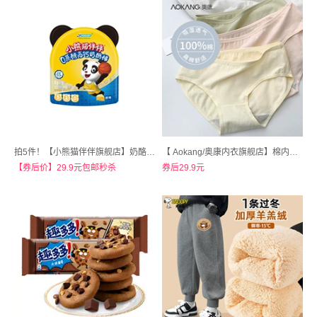
拍5件！【小熊猫伴伴旗舰店】奶酪棒共25支
【 Aokang/奥康内衣旗舰店】棉内裤女士纯棉无痕3条
【券后价】29.9元包邮秒杀
券后29.9元