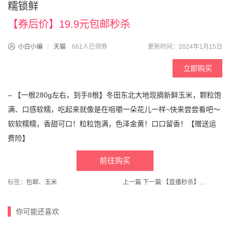
糯锁鲜
【券后价】19.9元包邮秒杀
小白小编
天猫
661人已领券
更新时间：2024年1月15日
立即购买
– 【一根280g左右，到手8根】冬田东北大地现摘新鲜玉米，颗粒饱
满、口感软糯，吃起来就像是在咀嚼一朵花儿一样~快来尝尝看吧～
软软糯糯，香甜可口！粒粒饱满，色泽金黄！口口留香！【赠送运
费险】
前往购买
标签：
包邮
、
玉米
上一篇
下一篇:
【直播秒杀】魔豆荚旗舰店！保暖居家德绒儿童保暖内衣
你可能还喜欢