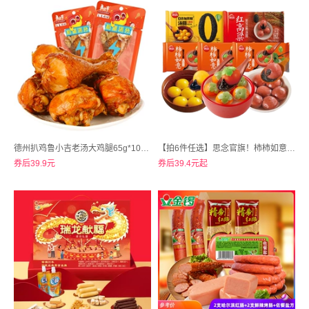
德州扒鸡鲁小吉老汤大鸡腿65g*10根（囤货装）
【拍6件任选】思念官旗！柿柿如意汤圆黑芝麻大黄米元宵半成品
券后39.9元
券后39.4元起