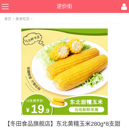
逆价街
首页
>
美食吃货
>
【冬田食品旗舰店】东北黄糯玉米280g*8支甜