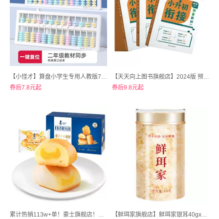
【小怪才】算盘小学生专用人教版7珠13档计数器教材同步苏教版5珠
【天天向上图书旗舰店】2024版 预备新初一小升初衔接七年级语文数学英语
券后7.8元起
券后9.8元起
累计热销113w+单！豪士旗舰店！【超值380g约60个】豪士小小面包
【鲜珥家旗舰店】鲜珥家银耳40gx1罐+银耳伴侣10包