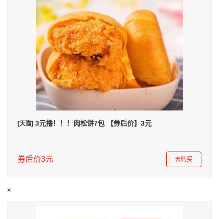
3元撸！！！肉松饼7包 【券后价】3元
[天猫]
券后价3元
去购买
x