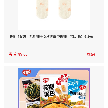
4双装！毛毛袜子女秋冬季中筒袜 【券后价】9.8元
[天猫]
券后价9.8元
去购买