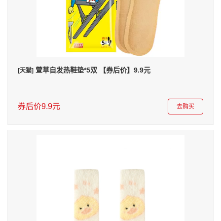
萱草自发热鞋垫*5双 【券后价】9.9元
[天猫]
券后价9.9元
去购买