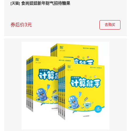
食尚妞妞新年财气招待糖果
[天猫]
券后价3元
去购买