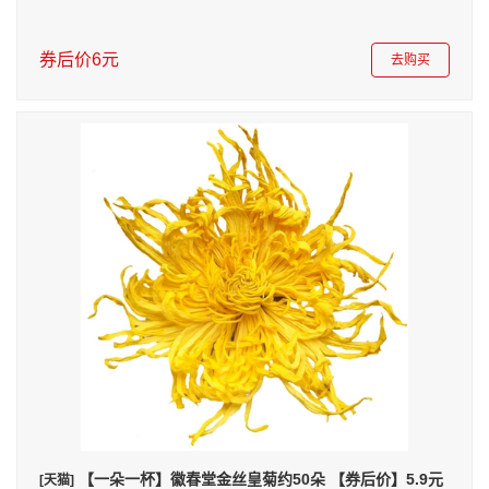
券后价6元
去购买
【一朵一杯】徽春堂金丝皇菊约50朵 【券后价】5.9元
[天猫]