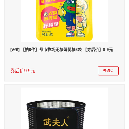
【拍8件】都市牧场无糖薄荷糖8袋 【券后价】9.9元
[天猫]
券后价9.9元
去购买