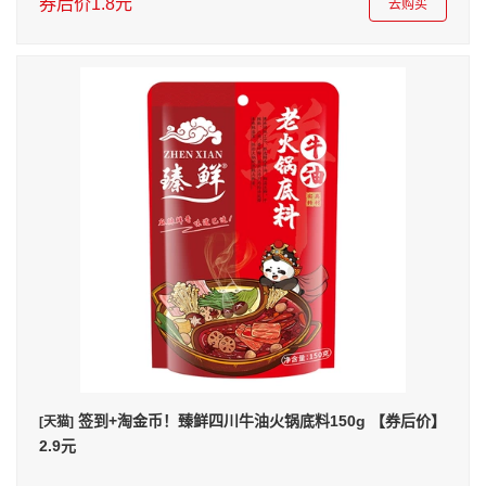
券后价1.8元
去购买
签到+淘金币！臻鲜四川牛油火锅底料150g 【券后价】
[天猫]
2.9元