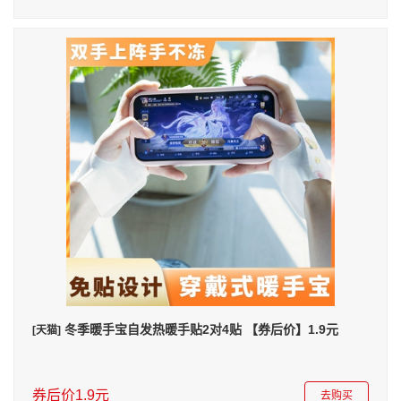
冬季暖手宝自发热暖手贴2对4贴 【券后价】1.9元
[天猫]
券后价1.9元
去购买