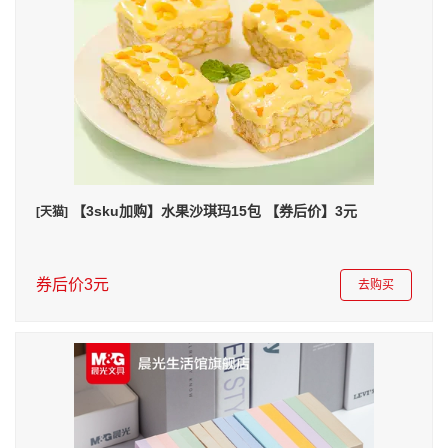
【3sku加购】水果沙琪玛15包 【券后价】3元
[天猫]
券后价3元
去购买