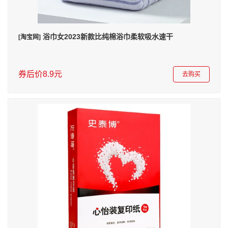
浴巾女2023新款比纯棉浴巾柔软吸水速干
[淘宝网]
券后价8.9元
去购买