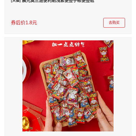
晨光莫兰迪便利贴浅素便签手帐便签纸
[天猫]
券后价1.8元
去购买