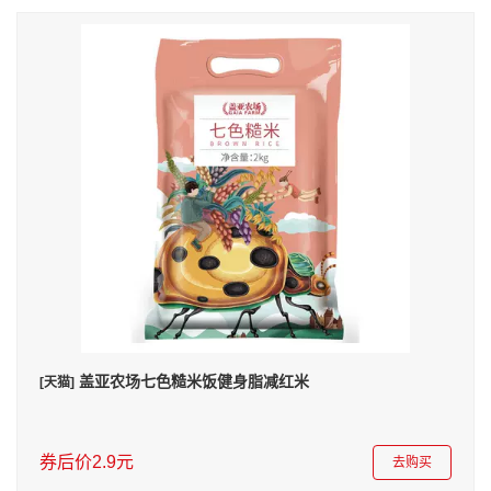
盖亚农场七色糙米饭健身脂减红米
[天猫]
券后价2.9元
去购买