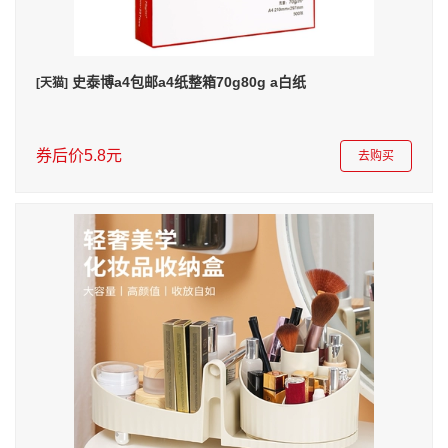
史泰博a4包邮a4纸整箱70g80g a白纸
[天猫]
券后价5.8元
去购买