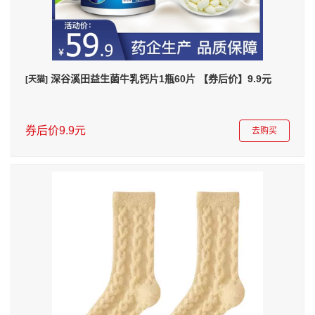
深谷溪田益生菌牛乳钙片1瓶60片 【券后价】9.9元
[天猫]
券后价9.9元
去购买