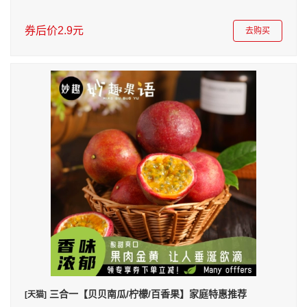
券后价2.9元
去购买
三合一【贝贝南瓜/柠檬/百香果】家庭特惠推荐
[天猫]