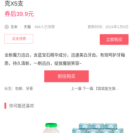
克X5支
券后39.9元
玉米
天猫
494人已领券
更新时间：2024年1月9日
点击领券
立即购买
全新魔力迅白，含蓝宝石精华成分，迅速美白牙齿，有效呵护牙釉
质，持久清新，一刷迅白，绽放魔丽笑容~
前往购买
标签：
包邮
、
牙膏
上一篇
下一篇:
【袋鼠医生旗舰店】KN95口罩3D立体新款100只
你可能还喜欢