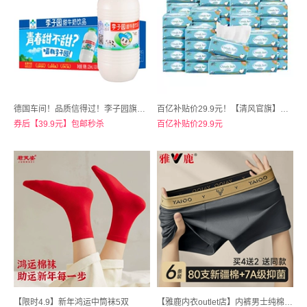
德国车间！品质信得过！李子园旗舰店！甜牛奶225MLX20瓶
百亿补贴价29.9元！【清风官旗】云柔压花抽纸3层*80抽*24包
券后【39.9元】包邮秒杀
百亿补贴价29.9元
【限时4.9】新年鸿运中筒袜5双
【雅鹿内衣outlet店】内裤男士纯棉透气四角裤衩4条