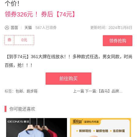
个价！
领券326元 ！券后【74元】
茵茵
天猫
587人已领券
更新时间：2024年1月8日
券
0元
领券抢购
【到手74元】361大牌在线放水！！多种款式任选，男女同款，时尚
百搭，抢！！！
前往购买
标签：
包邮
、
跑步鞋
上一篇
下一篇:
【森马】品牌男女鞋运动鞋老爹鞋马丁靴
你可能还喜欢