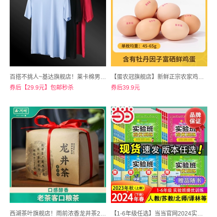
百搭不挑人~基达旗舰店！莱卡棉男女款百搭T恤打底衫
【蛋农冠旗舰店】新鲜正宗农家鸡蛋牡丹礼盒30枚
券后【29.9元】包邮秒杀
券后39.9元
西湖茶叶旗舰店！雨前浓香龙井茶200g有礼袋
【1-6年级任选】当当官网2024实验班提优训练