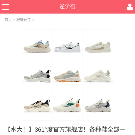
逆价街
首页
>
服饰鞋包
>
【水大！】361°度官方旗舰店！各种鞋全部一