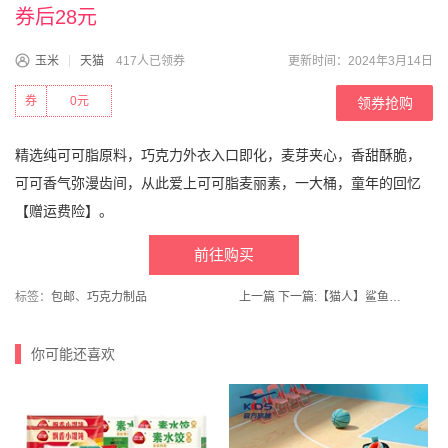
券后28元
玉米
天猫
417人已领券
更新时间：2024年3月14日
券
0元
领券抢购
精选纯可可脂原料，巧克力外衣入口即化，麦芽夹心，香甜酥脆，
可可香气弥漫齿间，从此爱上可可脂麦丽素，一大桶，童年的回忆
【赠运费险】。
前往购买
标签：
包邮
、
巧克力制品
上一篇
下一篇:
【猫人】鲨鱼裤女士高腰收腹提臀外穿打底裤
你可能还喜欢