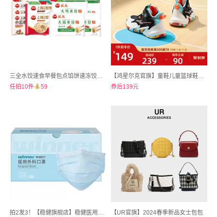
三全水饺速食早餐包点馅饼速冻饺子馄饨云吞
【鸿星尔克官旗】童鞋儿童篮球鞋男童训练运动鞋
任拍10件
59
券后139元
拍2发3！【稳健旗舰店】稳健医用外科口罩升级棉里层150只
【UR官旗】2024春季新品女士包包