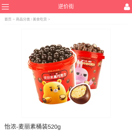
逆价街
首页
>
商品分类
/
美食吃货
>
怡浓-麦丽素桶装520g