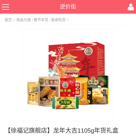
逆价街
首页
>
商品分类
/
春节年货
/
美食吃货
>
【徐福记旗舰店】龙年大吉1105g年货礼盒