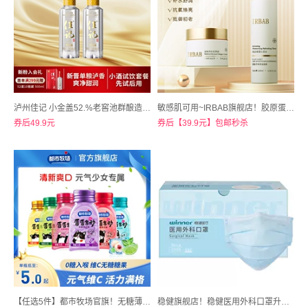
泸州佳记 小金盖52.%老窖池群酿造100ml*2瓶
敏感肌可用~IRBAB旗舰店！胶原蛋白多肽提拉紧致抗皱套盒
券后49.9元
券后【39.9元】包邮秒杀
【任选5件】都市牧场官旗！无糖薄荷糖清口含片接吻糖
稳健旗舰店！稳健医用外科口罩升级棉里层拍2发3共150只