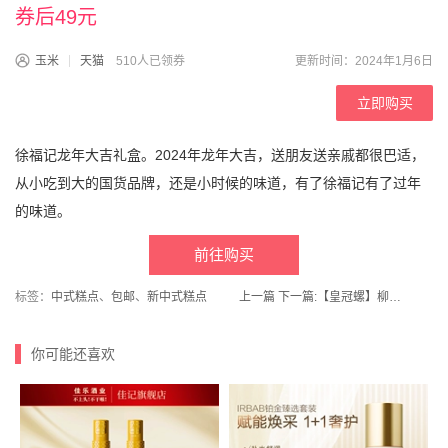
券后49元
玉米
天猫
510人已领券
更新时间：2024年1月6日
立即购买
徐福记龙年大吉礼盒。2024年龙年大吉，送朋友送亲戚都很巴适，
从小吃到大的国货品牌，还是小时候的味道，有了徐福记有了过年
的味道。
前往购买
标签：
中式糕点
、
包邮
、
新中式糕点
上一篇
下一篇:
【皇冠螺】柳州螺蛳粉330g*3包
你可能还喜欢