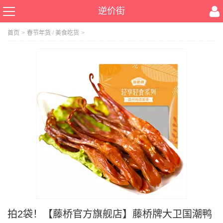
逆价街
首页
>
春节年货
/
美食吃货
>
拍2袋！【藤桥官方旗舰店】藤桥牌大卫国潮鸭