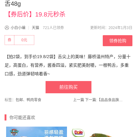
舌48g
【券后价】19.8元秒杀
小白小编
天猫
721人已领券
更新时间：2024年1月3日
券
0元
领券抢购
【拍2袋，到手价19.8/2袋】舌尖上的美味！藤桥温州特产，分量十
足，高蛋白，有营养，酱香四溢，紧实肥美耐嚼，一根鸭舌，多重
口感，劲道弹韧啃着香~
前往购买
标签：
包邮
、
鸭肉零食
上一篇
下一篇:
【品品食品旗舰店】品品逗嘴青柠无骨鸡爪2斤装
你可能还喜欢