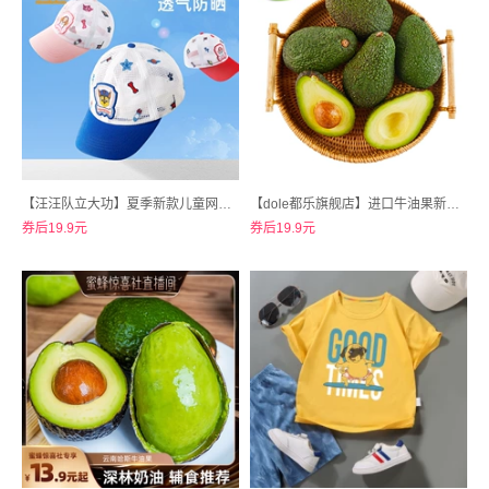
【汪汪队立大功】夏季新款儿童网眼透气遮阳帽
【dole都乐旗舰店】进口牛油果新鲜水果110g+约6只
券后19.9元
券后19.9元