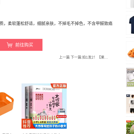
材质，柔软蓬松舒适，细腻亲肤，不掉毛不掉色，不含甲醛致癌
前往购买
上一篇
下一篇:
拍1发2！【果绅士旗舰店】正宗东北黑木耳干货共500g