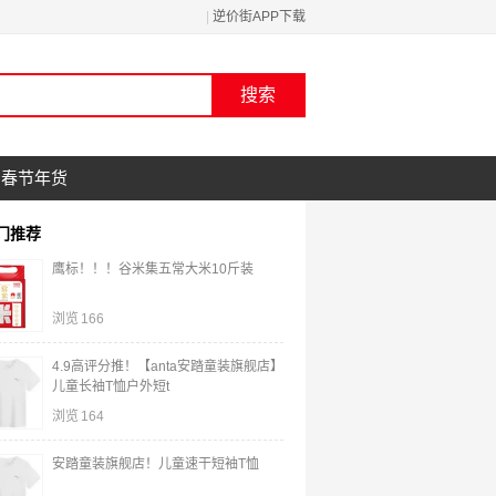
|
逆价街APP下载
春节年货
门推荐
鹰标！！！谷米集五常大米10斤装
浏览
166
4.9高评分推！【anta安踏童装旗舰店】
儿童长袖T恤户外短t
浏览
164
安踏童装旗舰店！儿童速干短袖T恤