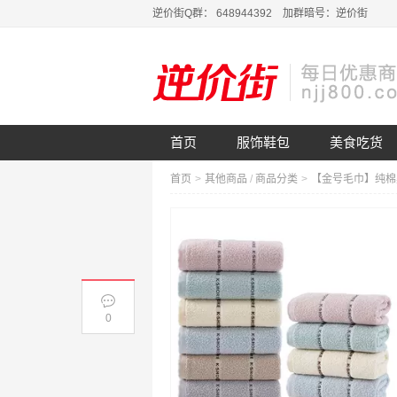
逆价街Q群： 648944392 加群暗号：逆价街
首页
服饰鞋包
美食吃货
首页
>
其他商品
/
商品分类
>
0