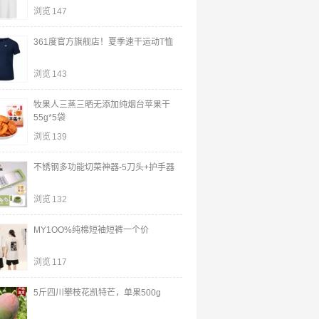
浏览
147
361度官方旗舰店！夏季速干运动T恤
浏览
143
牧果人三蒸三晒无添加纯烟台苹果干
55g*5袋
浏览
139
不锈钢多功能切菜神器-5刀头+护手器
浏览
132
MY1OO%纯棉短袖短裤一个价
浏览
117
5斤四川攀枝花凯特芒，单果500g