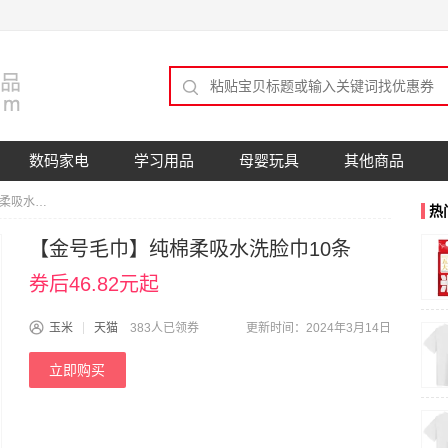
数码家电
学习用品
母婴玩具
其他商品
【金号毛巾】纯棉柔吸水洗脸巾10条
热
【金号毛巾】纯棉柔吸水洗脸巾10条
券后46.82元起
玉米
天猫
383人已领券
更新时间：2024年3月14日
立即购买