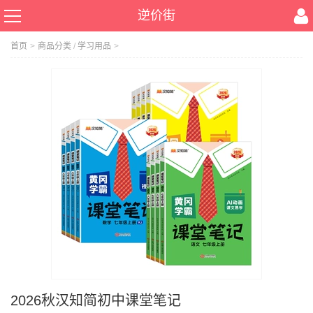
逆价街
首页
>
商品分类
/
学习用品
>
2026秋汉知简初中课堂笔记