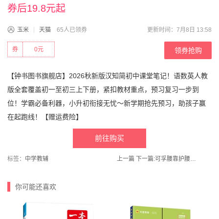
券后19.8元起
玉米
天猫
65人已领券
更新时间：7月8日 13:58
券
0元
领券抢购
【钟书图书旗舰店】2026秋新版汉知简初中课堂笔记！语数英人教
版全套覆盖初一至初三上下册，紧扣教材重点，预习复习一步到
位！学霸必备利器，小升初衔接无忧～新学期抢先预习，助孩子赢
在起跑线！【赠运费险】
前往购买
标签：
中学教辅
上一篇
下一篇:
可孚腰靠护腰坐垫办公室腰托
你可能还喜欢