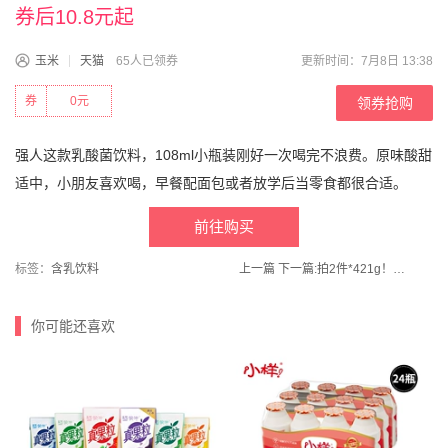
券后10.8元起
玉米
天猫
65人已领券
更新时间：7月8日 13:38
券
0元
领券抢购
强人这款乳酸菌饮料，108ml小瓶装刚好一次喝完不浪费。原味酸甜
适中，小朋友喜欢喝，早餐配面包或者放学后当零食都很合适。
前往购买
标签：
含乳饮料
上一篇
下一篇:
拍2件*421g！清多多手工纯鱼丸现做现发
你可能还喜欢