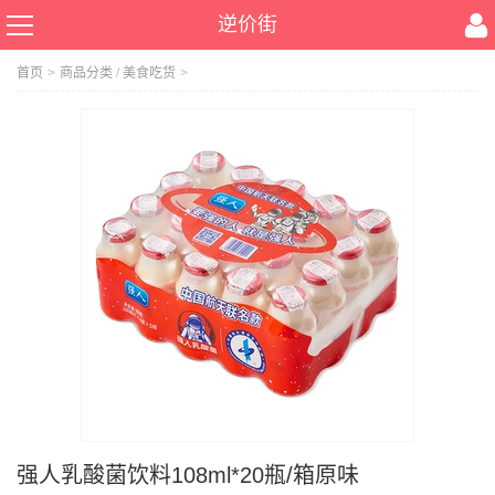
逆价街
首页
>
商品分类
/
美食吃货
>
强人乳酸菌饮料108ml*20瓶/箱原味