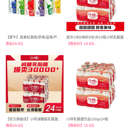
【蒙牛】真果粒黄桃/草莓/蓝莓/芦荟/椰果牛奶饮品250*12包
超市1块9!咱折8毛!共24瓶小样乳酸菌
券后29.9元
【券后价】19.9元 -
【官方旗舰店】小样减糖版乳酸菌饮品100ml*24瓶
小样乳酸菌饮品100gx24瓶
券后19.9元
【券后价】15.9元