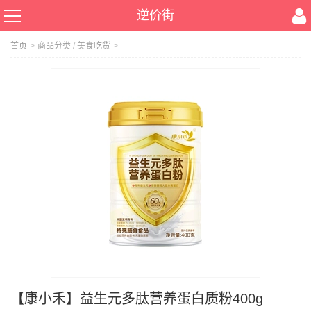
逆价街
首页
>
商品分类
/
美食吃货
>
【康小禾】益生元多肽营养蛋白质粉400g