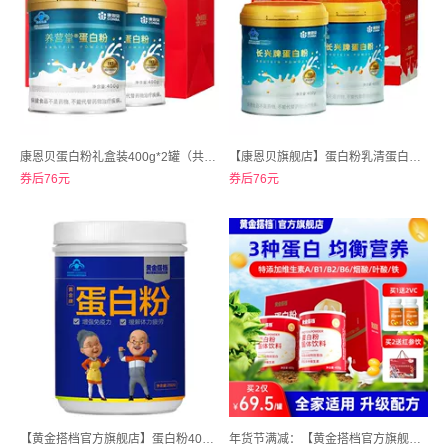
康恩贝蛋白粉礼盒装400g*2罐（共800g）
【康恩贝旗舰店】蛋白粉乳清蛋白质粉2罐*400g
券后76元
券后76元
【黄金搭档官方旗舰店】蛋白粉400克/罐
年货节满减：【黄金搭档官方旗舰店】蛋白粉蛋白质粉400g*2桶