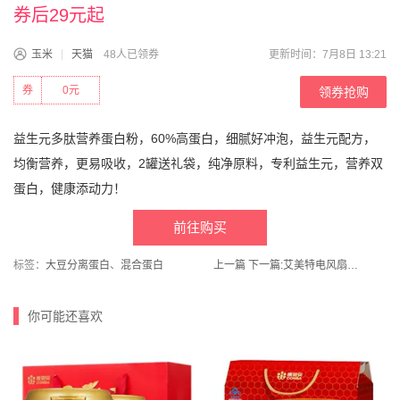
券后29元起
玉米
天猫
48人已领券
更新时间：7月8日 13:21
券
0元
领券抢购
益生元多肽营养蛋白粉，60%高蛋白，细腻好冲泡，益生元配方，
均衡营养，更易吸收，2罐送礼袋，纯净原料，专利益生元，营养双
蛋白，健康添动力！
前往购买
标签：
大豆分离蛋白
、
混合蛋白
上一篇
下一篇:
艾美特电风扇落地扇家用轻音直流风扇
你可能还喜欢