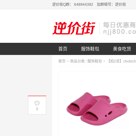
逆价街Q群： 648944392 加群暗号：逆价街
首页
服饰鞋包
美食吃货
首页
>
商品分类
/
服饰鞋包
>
0