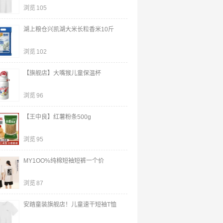
浏览
105
湖上粮仓兴凯湖大米长粒香米10斤
浏览
102
【旗舰店】大嘴猴儿童保温杯
浏览
96
【王中良】红薯粉条500g
浏览
95
MY1OO%纯棉短袖短裤一个价
浏览
87
安踏童装旗舰店！儿童速干短袖T恤