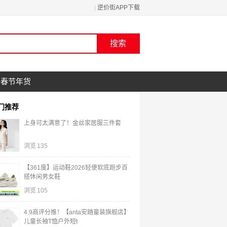
|
逆价街APP下载
春节年货
门推荐
上身可太满意了！金丝家居服三件套
浏览
135
【361度】运动鞋2026轻便软底跑步百
搭休闲男女鞋
浏览
105
4.9高评分推！【anta安踏童装旗舰店】
儿童长袖T恤户外短t