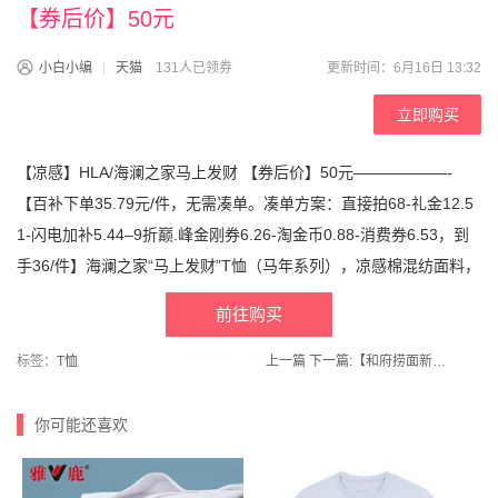
【券后价】50元
小白小编
天猫
131人已领券
更新时间：6月16日 13:32
立即购买
【凉感】HLA/海澜之家马上发财 【券后价】50元——————-
【百补下单35.79元/件，无需凑单。凑单方案：直接拍68-礼金12.5
1-闪电加补5.44–9折巅.峰金刚券6.26-淘金币0.88-消费券6.53，到
手36/件】海澜之家“马上发财”T恤（马年系列），凉感棉混纺面料，
前往购买
标签：
T恤
上一篇
下一篇:
【和府捞面新品】浓汤鲜煮面4袋装
你可能还喜欢