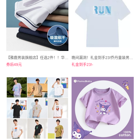
【雅鹿男装旗舰店】任选2件！！华夫格男士夏季纯色圆领短袖T恤
晚间漏洞！礼金到手23!乔丹童装男童夏装短袖T恤
券后49元
礼金到手23!-