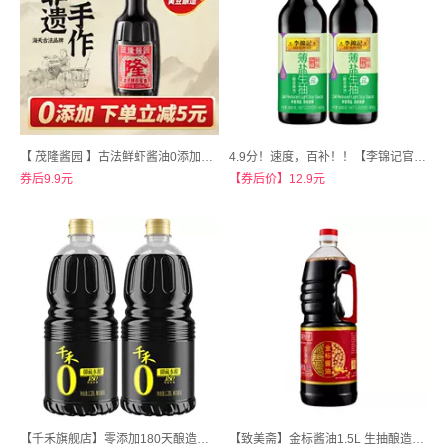
【 茂隆酱园 】古法鲜虾酱油0添加特级古法酿造338ml
4.9分！速度，百补！！【李锦记官方旗舰店】李锦记薄盐生抽600g*2瓶
券后9.9元
【券后价】12.9元
【千禾旗舰店】零添加180天酿造家用特级生抽1.28L*2瓶
【致美斋】金标酱油1.5L 生抽酿造酱油