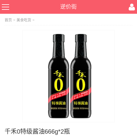
逆价街
首页
>
美食吃货
>
千禾0特级酱油666g*2瓶