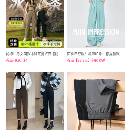
优棉！男女同款冰锋茶觉裤百搭防水防晒运动休闲裤
面料巨舒服！棉锦印象！春夏新款山本裤高腰垂感阔腿裤棉麻
券后49.9元起
券后【39.9元】包邮秒杀