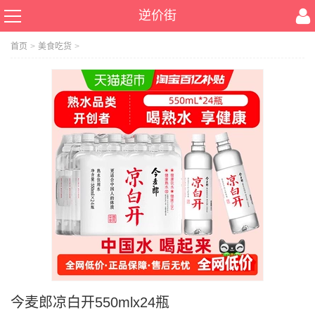
逆价街
首页
>
美食吃货
>
今麦郎凉白开550mlx24瓶