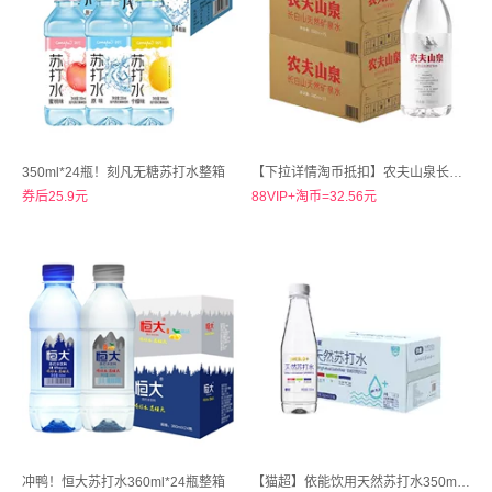
350ml*24瓶！刻凡无糖苏打水整箱
【下拉详情淘币抵扣】农夫山泉长白山天然矿泉水380ml*15瓶*2箱
券后25.9元
88VIP+淘币=32.56元
冲鸭！恒大苏打水360ml*24瓶整箱
【猫超】依能饮用天然苏打水350ml×24瓶