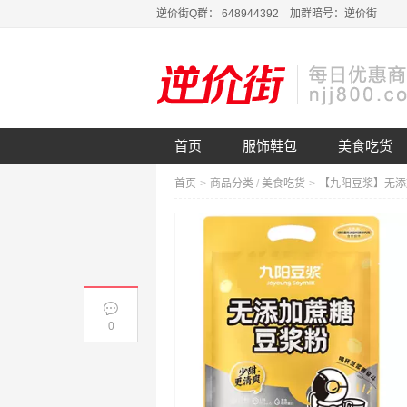
逆价街Q群： 648944392 加群暗号：逆价街
首页
服饰鞋包
美食吃货
首页
>
商品分类
/
美食吃货
>
0