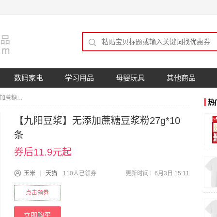
数码家电
学习用品
母婴玩具
其他商品
【九阳豆浆】无添加蔗糖豆浆粉27g*10条
热
【九阳豆浆】无添加蔗糖豆浆粉27g*10
条
券后11.9元起
玉米
天猫
110人已领券
更新时间：6月3日 15:11
点击领券
立即购买