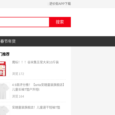
|
逆价街APP下载
春节年货
门推荐
鹰标！！！谷米集五常大米10斤装
浏览
172
4.9高评分推！【anta安踏童装旗舰店】
儿童长袖T恤户外短t
浏览
164
安踏童装旗舰店！儿童速干短袖T恤