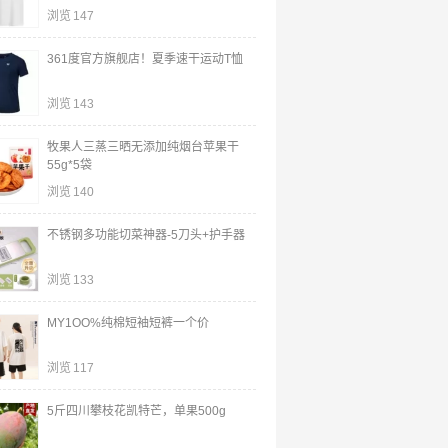
浏览
147
361度官方旗舰店！夏季速干运动T恤
浏览
143
牧果人三蒸三晒无添加纯烟台苹果干
55g*5袋
浏览
140
不锈钢多功能切菜神器-5刀头+护手器
浏览
133
MY1OO%纯棉短袖短裤一个价
浏览
117
5斤四川攀枝花凯特芒，单果500g