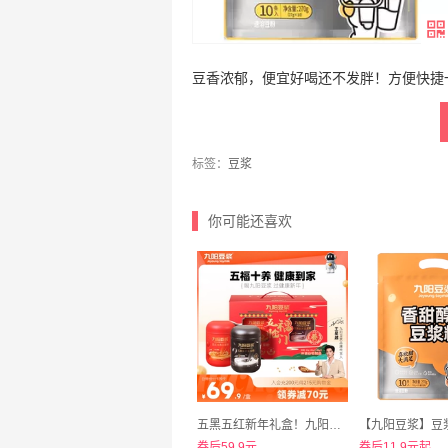
豆香浓郁，便宜好喝还不发胖！方便快捷
标签：
豆浆
你可能还喜欢
五黑五红新年礼盒！九阳豆浆五福临门礼盒960g
券后59.9元
券后11.9元起