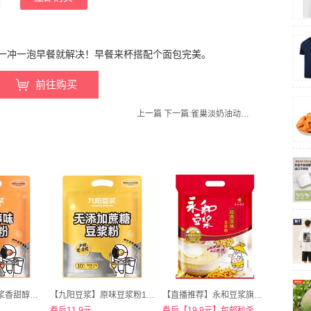
一冲一泡早餐就解决！早餐来杯搭配个面包完美。
前往购买
上一篇
下一篇:
雀巢淡奶油动物奶油250ml*3盒
【九阳豆浆】豆浆香甜醇味27g*10条
【九阳豆浆】原味豆浆粉10条袋装
【直播推荐】永和豆浆旗舰店！经典豆浆粉480g/16包
券后11.9元
券后【19.9元】包邮秒杀