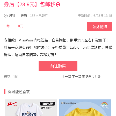
券后【23.9元】包邮秒杀
风铃
天猫
155人已领券
更新时间：6月3日 13:45
券
0元
领券抢购
专柜款！MissWiss内搭短袖，自带胸垫，到手23.3左右！破价了！
胖东来商超卖99！限时破价！专柜质量！Lululemon同款短袖，肤感
舒适，运动自带胸垫，超级好穿！
前往购买
标签：
T恤
上一篇
下一篇:
李记乐宝！外婆酸菜58g×15袋
你可能还喜欢