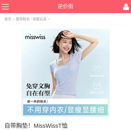
逆价街
首页
>
服饰鞋包
/
母婴玩具
>
自带胸垫！MissWissT恤