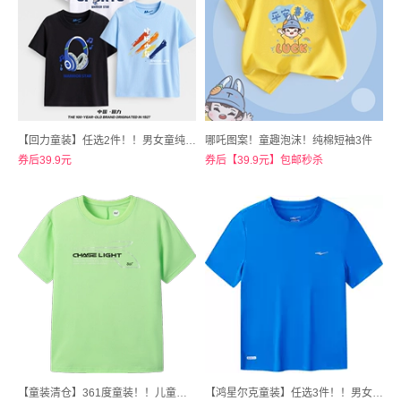
【回力童装】任选2件！！男女童纯棉短袖T恤
哪吒图案！童趣泡沫！纯棉短袖3件
券后39.9元
券后【39.9元】包邮秒杀
【童装清仓】361度童装！！儿童短袖t恤
【鸿星尔克童装】任选3件！！男女童短袖t恤夏季儿童速干衣