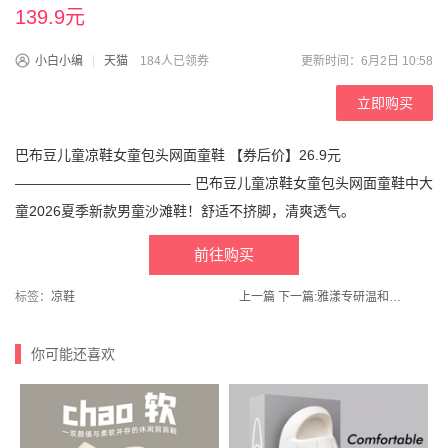
139.9元
小白小编
天猫
184人已领券
更新时间：6月2日 10:58
立即购买
巴布豆儿童凉鞋女童包头网面童鞋 【券后价】26.9元
————————————– 巴布豆儿童凉鞋女童包头网面童鞋中大
童2026夏季新款男童沙滩鞋！舒适不挤脚，清爽透气。
前往购买
标签：
凉鞋
上一篇
下一篇:
雅漾专研温和舒缓洁面乳100ml
你可能还喜欢