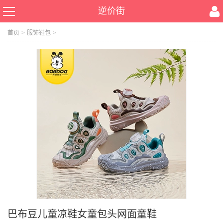
逆价街
首页
>
服饰鞋包
>
巴布豆儿童凉鞋女童包头网面童鞋