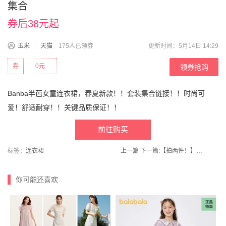
集合
券后38元起
玉米
天猫
175人已领券
更新时间：5月14日 14:29
券
0元
领券抢购
Banba半芭女童连衣裙，春夏新款！！套装集合链接！！时尚可
爱！舒适耐穿！！关键品质保证！！
前往购买
标签：
连衣裙
上一篇
下一篇:
【拍两件！】苏太太！多口味炒米/青豆零食500g×2
你可能还喜欢