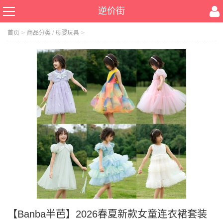
逆价街
首页
>
商品分类
/
母婴玩具
>
【Banba半芭】2026春夏新款女童连衣裙套装