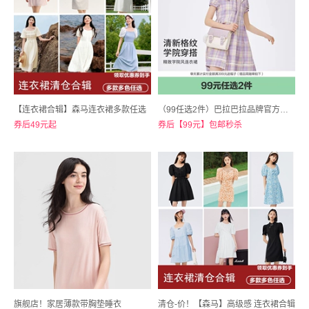
【连衣裙合辑】森马连衣裙多款任选
（99任选2件）巴拉巴拉品牌官方店！女童夏装连衣裙
券后49元起
券后【99元】包邮秒杀
旗舰店！家居薄款带胸垫睡衣
清仓-价！【森马】高级感 连衣裙合辑