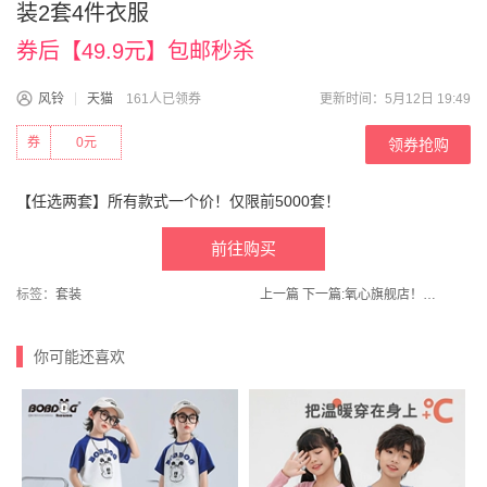
装2套4件衣服
券后【49.9元】包邮秒杀
风铃
天猫
161人已领券
更新时间：5月12日 19:49
券
0元
领券抢购
【任选两套】所有款式一个价！仅限前5000套！
前往购买
标签：
套装
上一篇
下一篇:
氧心旗舰店！10条氧心40S高支棉山茶花内裤
你可能还喜欢