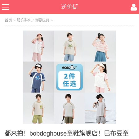
逆价街
首页
>
服饰鞋包
/
母婴玩具
>
都来撸！bobdoghouse童鞋旗舰店！巴布豆童