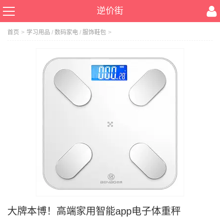
逆价街
首页
>
学习用品
/
数码家电
/
服饰鞋包
>
大牌本博！高端家用智能app电子体重秤