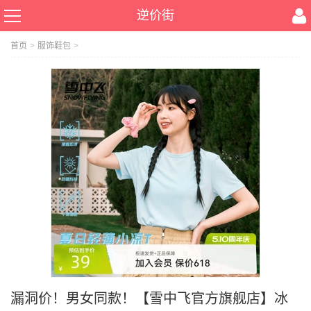
逆价街
首页
>
服饰鞋包
>
漏洞价！男女同款！【雪中飞官方旗舰店】冰