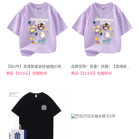
【拍3件】真维斯童装短袖t恤衫新款休闲
品牌突降！限量！快薅！【真维斯官方旗舰店】真维斯男女童纯棉T恤任选3件
券后【33.9元】包邮秒杀
券后【33.9元】包邮秒杀