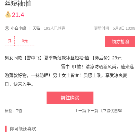
丝短袖t恤
21.4
小白小编
天猫
193人已领券
更新时间：5月8日 13:09
券
0元
领券抢购
男女同款【雪中飞】夏季新薄款冰丝短袖t恤 【券后价】29元
————————————– 雪中飞T恤！清凉防晒新风尚，速来选
购薄款好物，一抹防晒！男士女士皆宜！质感上乘，享受凉爽夏
日，快来入手。
前往购买
标签：
T恤
上一篇
下一篇:
【立减优惠50】【安奈儿旗舰店】多巴胺配色宽松亲肤短袖
你可能还喜欢