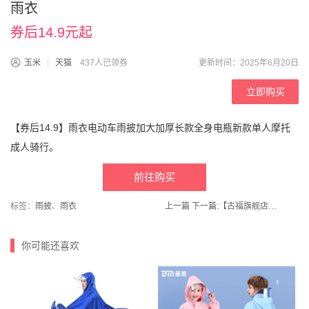
雨衣
券后14.9元起
玉米
天猫
437人已领券
更新时间：2025年6月20日
立即购买
【券后14.9】雨衣电动车雨披加大加厚长款全身电瓶新款单人摩托
成人骑行。
前往购买
标签：
雨披
、
雨衣
上一篇
下一篇:
【古福旗舰店】混合芝麻酱350g*2瓶
你可能还喜欢