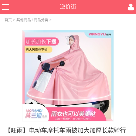
逆价街
首页
>
其他商品
/
商品分类
>
【旺雨】电动车摩托车雨披加大加厚长款骑行