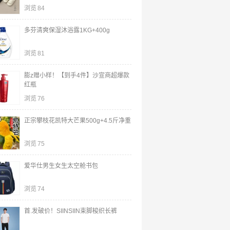
浏览
84
多芬清爽保湿沐浴露1KG+400g
浏览
81
膨z赠小样！【到手4件】沙宣商超爆款
红瓶
浏览
76
正宗攀枝花凯特大芒果500g+4.5斤净重
浏览
75
爱华仕男生女生太空舱书包
浏览
74
首.发破价！SIINSIIN束脚梭织长裤