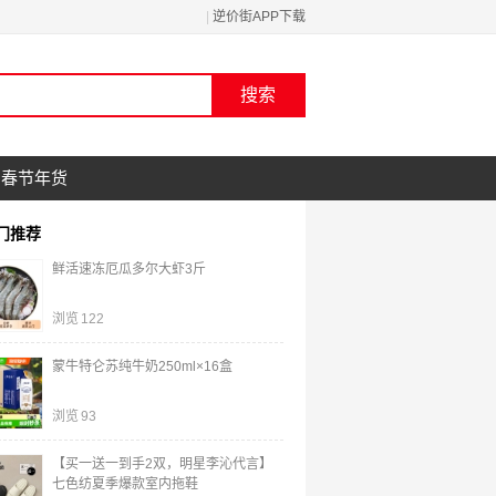
|
逆价街APP下载
春节年货
门推荐
鲜活速冻厄瓜多尔大虾3斤
浏览
122
蒙牛特仑苏纯牛奶250ml×16盒
浏览
93
【买一送一到手2双，明星李沁代言】
七色纺夏季爆款室内拖鞋