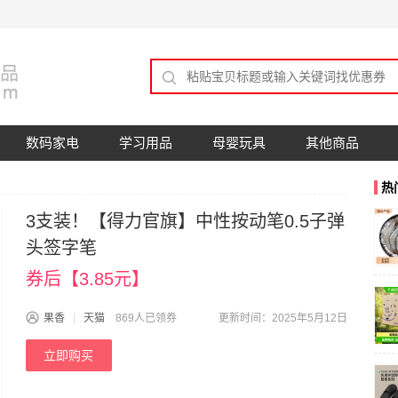
数码家电
学习用品
母婴玩具
其他商品
热
3支装！【得力官旗】中性按动笔0.5子弹
头签字笔
券后【3.85元】
果香
天猫
869人已领券
更新时间：2025年5月12日
立即购买