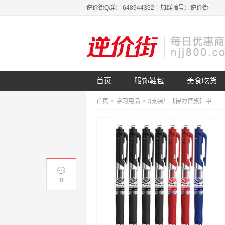
逆价街Q群： 648944392 加群暗号：逆价街
首页
服饰鞋包
美食吃货
首页
>
学习用品
>
3支装！【得力官旗】中性按动笔0.5子弹头签字笔
0