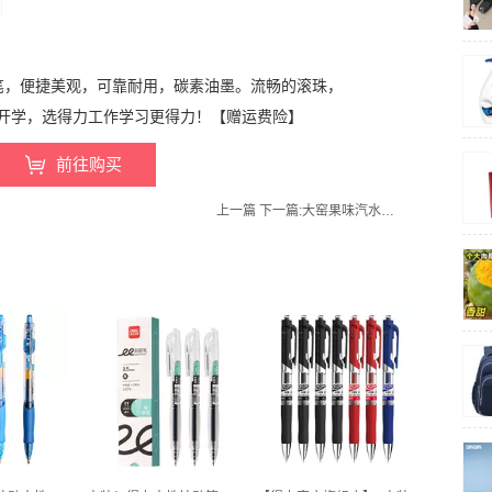
笔，便捷美观，可靠耐用，碳素油墨。流畅的滚珠，

开学，选得力工作学习更得力！【赠运费险】
前往购买
上一篇
下一篇:
大窑果味汽水520ml*8瓶