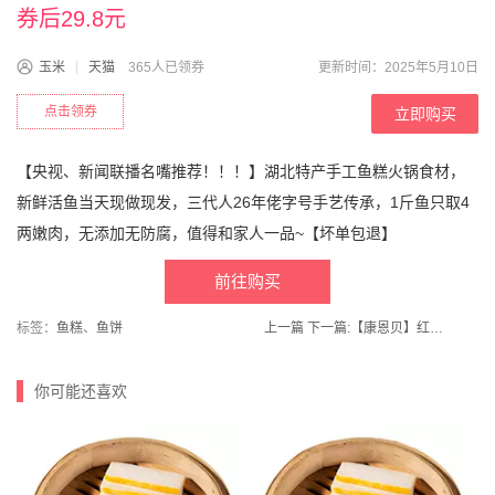
券后29.8元
玉米
天猫
365人已领券
更新时间：2025年5月10日
点击领券
立即购买
【央视、新闻联播名嘴推荐！！！】湖北特产手工鱼糕火锅食材，
新鲜活鱼当天现做现发，三代人26年佬字号手艺传承，1斤鱼只取4
两嫩肉，无添加无防腐，值得和家人一品~【坏单包退】
前往购买
标签：
鱼糕
、
鱼饼
上一篇
下一篇:
【康恩贝】红石榴生物素铁片富铁片30片
你可能还喜欢