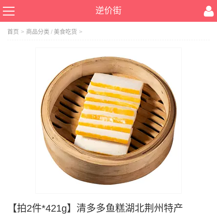
逆价街
首页
>
商品分类
/
美食吃货
>
【拍2件*421g】清多多鱼糕湖北荆州特产