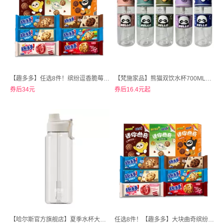
【趣多多】任选8件！缤纷逗香脆莓果味红提味饼干迷你合集
【梵施家品】熊猫双饮水杯700ML便携提手杯
券后34元
券后16.4元起
【哈尔斯官方旗舰店】夏季水杯大容量triran材质太空杯950mL
任选8件！【趣多多】大块曲奇缤纷逗香脆莓果味红提味饼干迷你合集