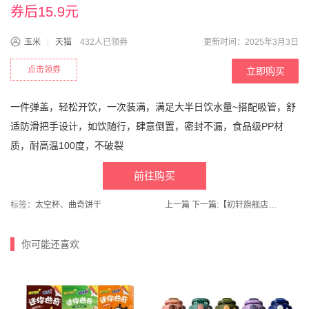
券后15.9元
玉米
天猫
432人已领券
更新时间：2025年3月3日
点击领券
立即购买
一件弹盖，轻松开饮，一次装满，满足大半日饮水量~搭配吸管，舒
适防滑把手设计，如饮随行，肆意倒置，密封不漏，食品级PP材
质，耐高温100度，不破裂
前往购买
标签：
太空杯
、
曲奇饼干
上一篇
下一篇:
【初轩旗舰店】初轩情侣EVA拖鞋2双
你可能还喜欢