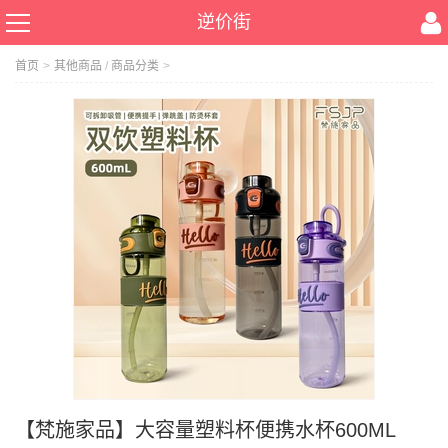
逆价街
首页
>
其他商品
/
商品分类
>
【梵施家品】大容量塑料杯便携水杯600ML