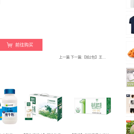
前往购买
上一篇
下一篇:
【拍2包】王中王官旗！！特级火腿肠开袋即食