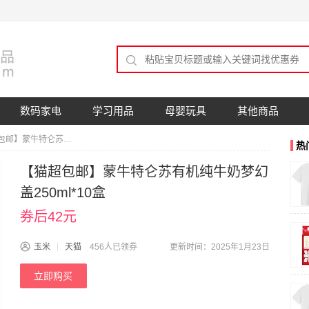
数码家电
学习用品
母婴玩具
其他商品
【猫超包邮】蒙牛特仑苏有机纯牛奶梦幻盖250ml*10盒
热
【猫超包邮】蒙牛特仑苏有机纯牛奶梦幻
盖250ml*10盒
券后42元
玉米
天猫
456人已领券
更新时间：2025年1月23日
立即购买