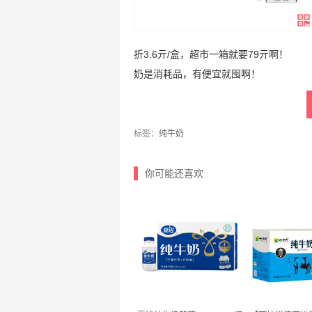
折3.6亓/盒，超市一箱就要79亓啊！
奶是消耗品，有便宜就囤啊！
标签：
纯牛奶
你可能还喜欢