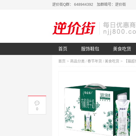
逆价街Q群： 648944392 加群暗号：逆价街
首页
服饰鞋包
美食吃货
首页
>
商品分类
/
春节年货
/
美食吃货
>
0