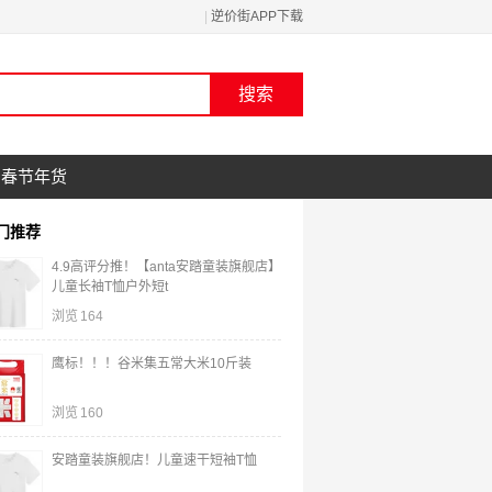
|
逆价街APP下载
春节年货
门推荐
4.9高评分推！【anta安踏童装旗舰店】
儿童长袖T恤户外短t
浏览
164
鹰标！！！谷米集五常大米10斤装
浏览
160
安踏童装旗舰店！儿童速干短袖T恤