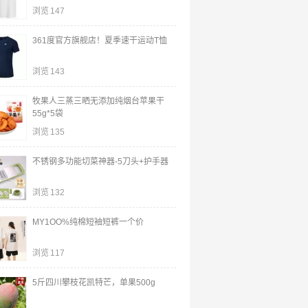
浏览
147
361度官方旗舰店！夏季速干运动T恤
浏览
143
牧果人三蒸三晒无添加纯烟台苹果干
55g*5袋
浏览
135
不锈钢多功能切菜神器-5刀头+护手器
浏览
132
MY1OO%纯棉短袖短裤一个价
浏览
117
5斤四川攀枝花凯特芒，单果500g