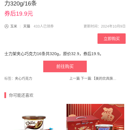
力320g/16条
券后19.9元
玉米
天猫
433人已领券
更新时间：2024年10月9日
立即购买
士力架夹心巧克力16条共320g，原价32.9，券后19.9。
前往购买
标签：
夹心巧克力
上一篇
下一篇:
【美的炊具旗舰店】铁锅家用炒菜锅不易锈炒锅32CM
你可能还喜欢