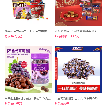
德芙巧克力mm豆牛奶巧克力脆香米3桶装
年货节满减：3人拼单价到手38.9！速囤！士力架年货礼盒740g
券后49.9元起
3人拼单价：38.9元
马来西亚Beryl’s葡萄干夹心巧克力豆300g装
【官方旗舰店】士力架花生夹心巧克力700g散装
券后49.9元起
券后36.9元