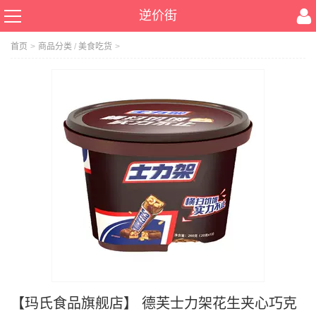
逆价街
首页
>
商品分类
/
美食吃货
>
【玛氏食品旗舰店】 德芙士力架花生夹心巧克