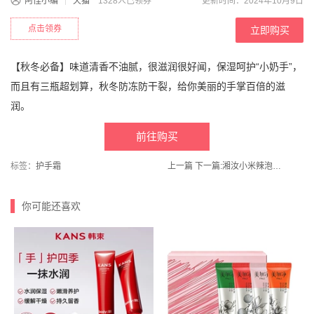
阿怪小编
天猫
1328人已领券
更新时间：2024年10月9日
点击领券
立即购买
【秋冬必备】味道清香不油腻，很滋润很好闻，保湿呵护“小奶手”，
而且有三瓶超划算，秋冬防冻防干裂，给你美丽的手掌百倍的滋
润。
前往购买
标签：
护手霜
上一篇
下一篇:
湘汝小米辣泡椒100g*5袋湖南特产
你可能还喜欢