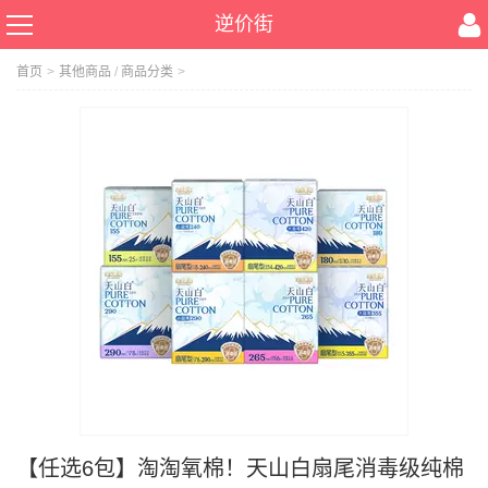
逆价街
首页
>
其他商品
/
商品分类
>
【任选6包】淘淘氧棉！天山白扇尾消毒级纯棉