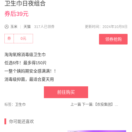
卫生巾日夜组合
券后39元
玉米
天猫
317人已领券
更新时间：2024年10月9日
券
0元
领券抢购
淘淘氧棉消毒级卫生巾
任选6件！最多得150片
一整个姨妈期安全感满满！！
消毒级抑菌，最适合夏天用
前往购买
标签：
卫生巾
上一篇
下一篇:
【农投集团】田本部2024头茬黄糯玉米8根
你可能还喜欢