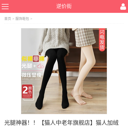
逆价街
首页
>
服饰鞋包
>
光腿神器！！【猫人中老年旗舰店】猫人加绒