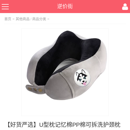
逆价街
首页
>
其他商品
/
商品分类
>
【好货严选】U型枕记忆棉PP棉可拆洗护颈枕