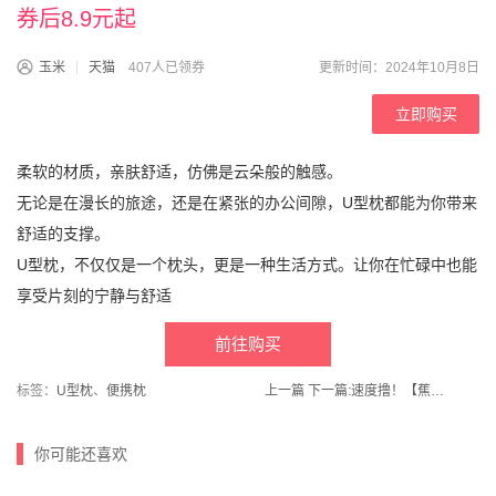
券后8.9元起
玉米
天猫
407人已领券
更新时间：2024年10月8日
立即购买
柔软的材质，亲肤舒适，仿佛是云朵般的触感。
无论是在漫长的旅途，还是在紧张的办公间隙，U型枕都能为你带来
舒适的支撑。
U型枕，不仅仅是一个枕头，更是一种生活方式。让你在忙碌中也能
享受片刻的宁静与舒适
前往购买
标签：
U型枕
、
便携枕
上一篇
下一篇:
速度撸！【蕉下官方旗舰店】蕉下女士棉质内裤 3条
你可能还喜欢