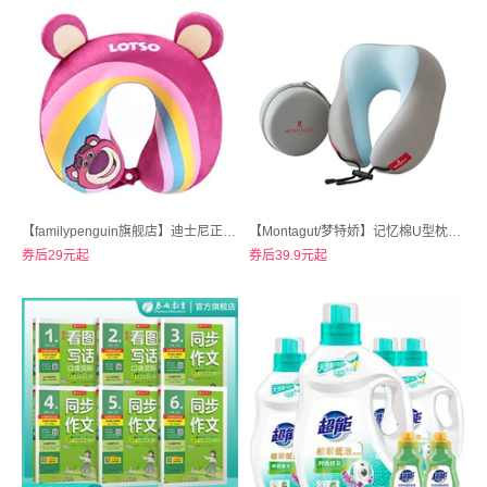
【familypenguin旗舰店】迪士尼正版草莓熊午睡旅游护颈u型枕
【Montagut/梦特娇】记忆棉U型枕旅行便携护颈枕
券后29元起
券后39.9元起