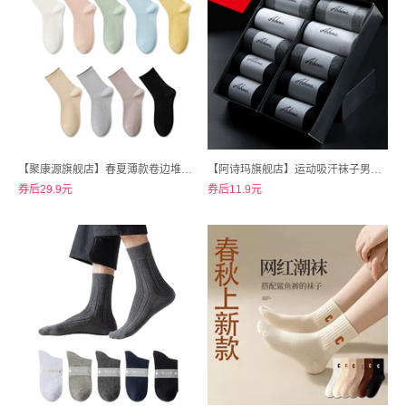
【聚康源旗舰店】春夏薄款卷边堆堆袜6双
【阿诗玛旗舰店】运动吸汗袜子男中筒长袜10双
券后29.9元
券后11.9元