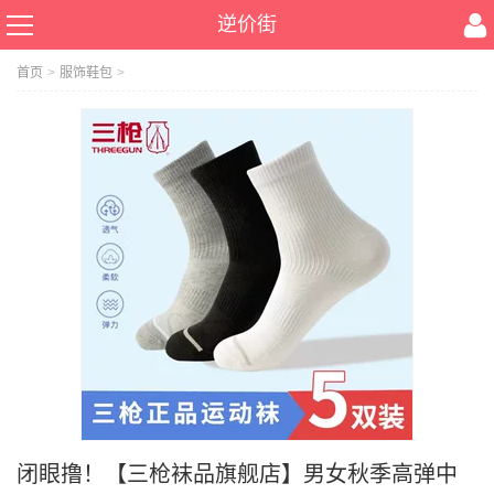
逆价街
首页
>
服饰鞋包
>
闭眼撸！【三枪袜品旗舰店】男女秋季高弹中