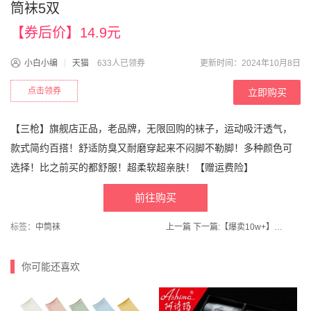
筒袜5双
【券后价】14.9元
小白小编
天猫
633人已领券
更新时间：2024年10月8日
点击领券
立即购买
【三枪】旗舰店正品，老品牌，无限回购的袜子，运动吸汗透气，
款式简约百搭！舒适防臭又耐磨穿起来不闷脚不勒脚！多种颜色可
选择！比之前买的都舒服！超柔软超亲肤！【赠运费险】
前往购买
标签：
中筒袜
上一篇
下一篇:
【爆卖10w+】顶瓜瓜儿童保暖德绒秋衣裤套装
你可能还喜欢