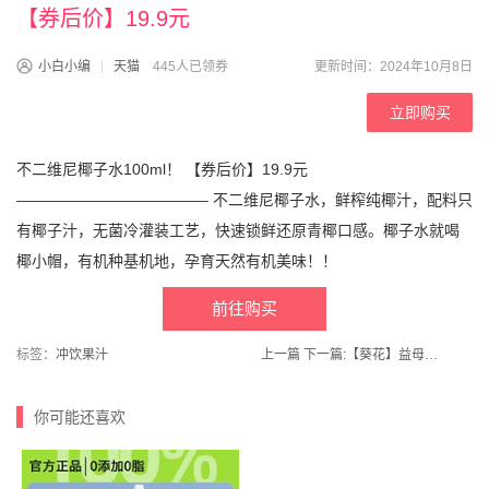
【券后价】19.9元
小白小编
天猫
445人已领券
更新时间：2024年10月8日
立即购买
不二维尼椰子水100ml！ 【券后价】19.9元
————————————– 不二维尼椰子水，鲜榨纯椰汁，配料只
有椰子汁，无菌冷灌装工艺，快速锁鲜还原青椰口感。椰子水就喝
椰小帽，有机种基机地，孕育天然有机美味！！
前往购买
标签：
冲饮果汁
上一篇
下一篇:
【葵花】益母艾草泡脚药包90包
你可能还喜欢