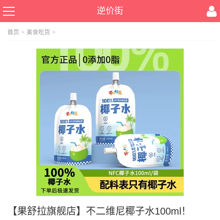
逆价街
首页
>
美食吃货
>
【果舒拉旗舰店】不二维尼椰子水100ml！