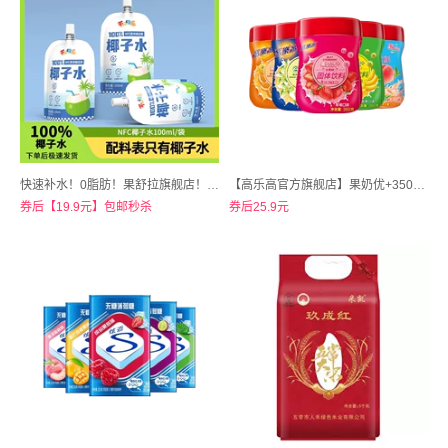
快速补水！0脂肪！果舒拉旗舰店！B9不二维尼椰子水
【高乐高官方旗舰店】果奶优+350g草莓味果珍果汁粉
券后【19.9元】包邮秒杀
券后25.9元