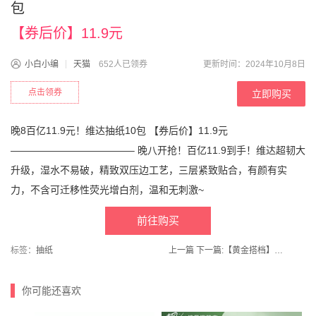
包
【券后价】11.9元
小白小编
天猫
652人已领券
更新时间：2024年10月8日
点击领券
立即购买
晚8百亿11.9元！维达抽纸10包 【券后价】11.9元
————————————– 晚八开抢！百亿11.9到手！维达超韧大
升级，湿水不易破，精致双压边工艺，三层紧致贴合，有颜有实
力，不含可迁移性荧光增白剂，温和无刺激~
前往购买
标签：
抽纸
上一篇
下一篇:
【黄金搭档】复合B族维生素90片
你可能还喜欢