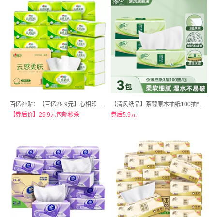
百亿补贴：【百亿29.9元】心相印云感抽纸90抽24包
【清风纸品】茶臻原木抽纸100抽*3包家用实惠装
【券后价】29.9元包邮秒杀
券后5.9元