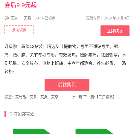
券后9.9元起
玉米
天猫
507人已领券
更新时间：2024年10月8日
点击领券
立即购买
升级啦！超值12贴装！精选艾叶提取物，哪里不适贴哪里，颈、
肩、腰、膝、关节专项专用，有效发热，缓解疼痛，祛湿御寒，不
伤肌肤，安全放心，电脑上班族、中老年都适合，养生必备，一贴
轻松~
前往购买
标签：
艾制品
、
艾条
、
艾灸
、
艾草
上一篇
下一篇:
【三只松鼠】芒果干果脯500g
你可能还喜欢