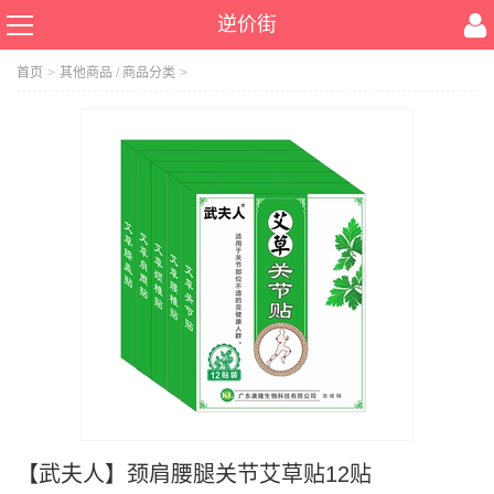
逆价街
首页
>
其他商品
/
商品分类
>
【武夫人】颈肩腰腿关节艾草贴12贴