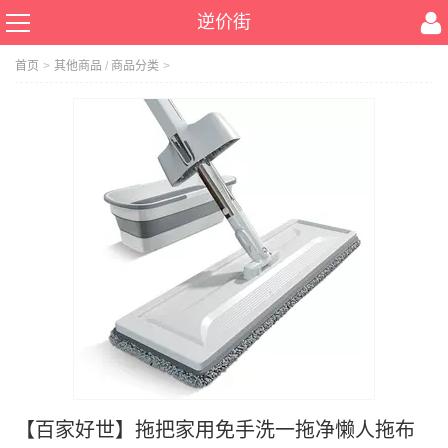
逆价街
首页
>
其他商品
/
商品分类
>
【百家好世】拖把家用免手洗一拖净懒人拖布