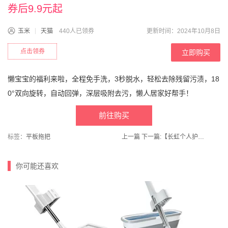
券后9.9元起
玉米
天猫
440人已领券
更新时间：2024年10月8日
点击领券
立即购买
懒宝宝的福利来啦，全程免手洗，3秒脱水，轻松去除残留污渍，18
0°双向旋转，自动回弹，深层吸附去污，懒人居家好帮手！
前往购买
标签：
平板拖把
上一篇
下一篇:
【长虹个人护理旗舰店】泡脚桶加热恒温电动按摩熏蒸足浴器
你可能还喜欢