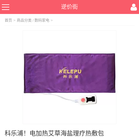
逆价街
首页
>
商品分类
/
数码家电
>
科乐浦！电加热艾草海盐理疗热敷包