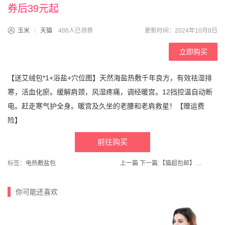
券后39元起
玉米
天猫
486人已领券
更新时间：2024年10月8日
立即购买
【送艾绒包*1+浴盐+穴位图】天然海盐热敷千年良方，有效祛湿排
寒，活血化瘀。缓解肩颈，风湿疼痛，调经暖宫。12挡控温自动断
电。赶走寒气护全身。暖宫及久坐的老腰和老肩救星！【赠运费
险】
前往购买
标签：
电热敷盐包
上一篇
下一篇:
【猫超包邮】超能洗洁精离子去油1kg*3瓶
你可能还喜欢