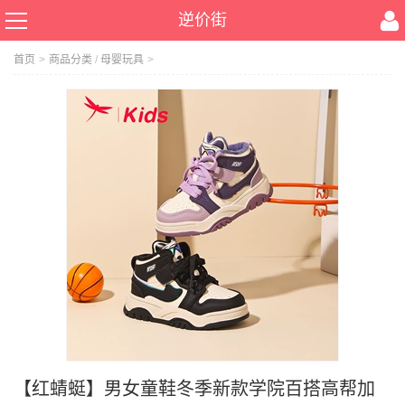
逆价街
首页
>
商品分类
/
母婴玩具
>
【红蜻蜓】男女童鞋冬季新款学院百搭高帮加