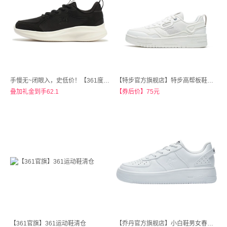
手慢无~闭眼入，史低价！【361度官方旗舰店】361运动鞋休闲鞋合集
【特步官方旗舰店】特步高帮板鞋小白鞋情侣款
叠加礼金到手62.1
【券后价】75元
【361官旗】361运动鞋清仓
【乔丹官方旗舰店】小白鞋男女春季厚底休闲鞋子