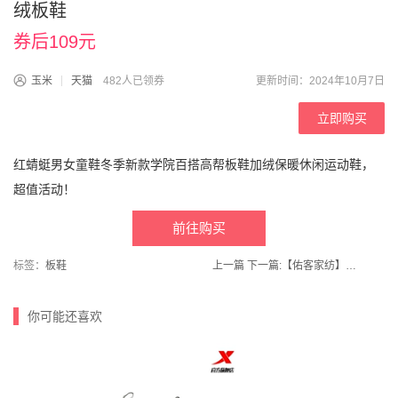
绒板鞋
券后109元
玉米
天猫
482人已领券
更新时间：2024年10月7日
立即购买
红蜻蜓男女童鞋冬季新款学院百搭高帮板鞋加绒保暖休闲运动鞋，
超值活动！
前往购买
标签：
板鞋
上一篇
下一篇:
【佑客家纺】冬季加绒加厚牛奶绒四件套
你可能还喜欢