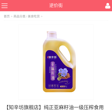
逆价街
首页
>
商品分类
/
美食吃货
>
【知辛坊旗舰店】纯正亚麻籽油一级压榨食用