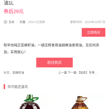
油1L
券后29元
玉米
天猫
293人已领券
更新时间：2024年10月7日
立即购买
知辛坊纯正亚麻籽油，一级压榨食用油胡麻油食用油，无任何添
加，实用放心！
前往购买
标签：
亚麻籽油
上一篇
下一篇:
【轻臣】冬季室内居家棉拖鞋男女毛绒毛毛拖鞋
你可能还喜欢