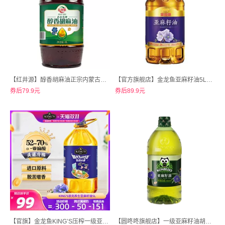
【红井源】醇香胡麻油正宗内蒙古胡麻油4.5L
【官方旗舰店】金龙鱼亚麻籽油5L食用油
券后79.9元
券后89.9元
【官旗】金龙鱼KING’S压榨一级亚麻籽油5L
【圆咚咚旗舰店】一级亚麻籽油胡麻油冷榨家用1.6L*3桶