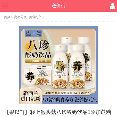
逆价街
首页
>
商品分类
/
美食吃货
>
【果以鲜】轻上猴头菇八珍酸奶饮品0添加蔗糖