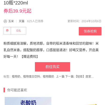
10瓶*220ml
券后39.9元起
玉米
天猫
625人已领券
更新时间：2024年10月6日
券
0元
领券抢购
粉质细腻易溶解，质地浓醇，自带的稻米清香味和回甘的甜味！米
乳自然米香，搭配酸奶醇厚，口感层层递进！好喝又营养，开启美
好每一天！【赠运费险】
前往购买
标签：
植物奶
、
植物蛋白饮料
、
植物酸奶
上一篇
下一篇:
【轻臣】居家室内毛毛绒厚底防滑男女棉拖
你可能还喜欢