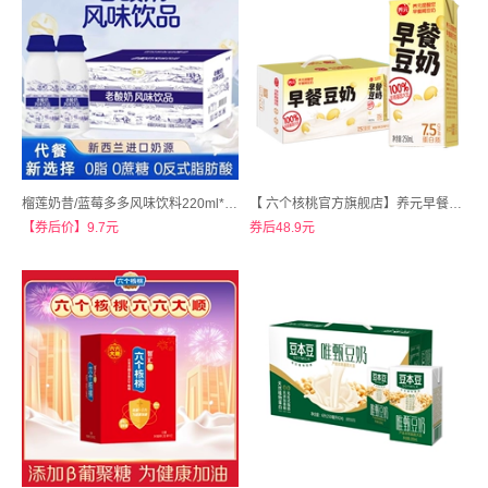
榴莲奶昔/蓝莓多多风味饮料220ml*10瓶
【 六个核桃官方旗舰店】养元早餐豆奶250ml*24盒植物蛋白饮料
【券后价】9.7元
券后48.9元