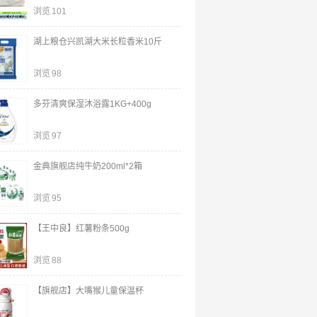
浏览
101
湖上粮仓兴凯湖大米长粒香米10斤
浏览
98
多芬清爽保湿沐浴露1KG+400g
浏览
97
金典旗舰店纯牛奶200ml*2箱
浏览
95
【王中良】红薯粉条500g
浏览
88
【旗舰店】大嘴猴儿童保温杯