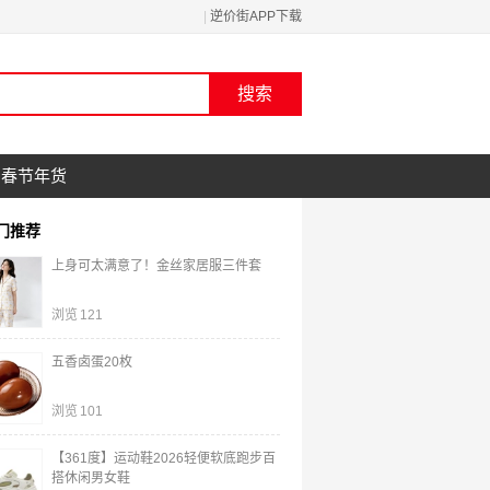
|
逆价街APP下载
春节年货
门推荐
上身可太满意了！金丝家居服三件套
浏览
121
五香卤蛋20枚
浏览
101
【361度】运动鞋2026轻便软底跑步百
搭休闲男女鞋