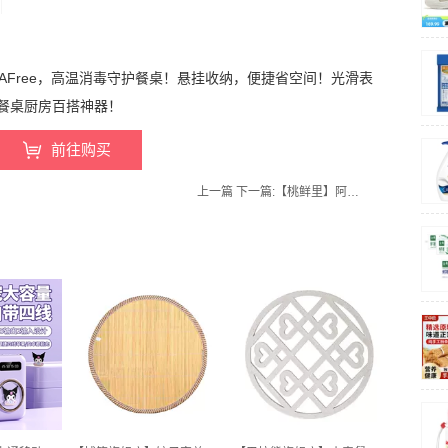
PAFree，高温消毒守护餐桌！悬挂收纳，便捷省空间！光滑表
餐桌厨房百搭神器！
前往购买
上一篇
下一篇:
【桃鲜里】阿克苏冰糖心苹果红富士丑苹果8.5斤-4.8斤