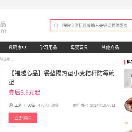
数码家电
学习用品
母婴玩具
其他商品
【福越心品】餐垫隔热垫小麦秸秆防霉碗垫
热
【福越心品】餐垫隔热垫小麦秸秆防霉碗
垫
券后5.9元起
玉米
天猫
475人已领券
更新时间：2024年10月6日
立即购买