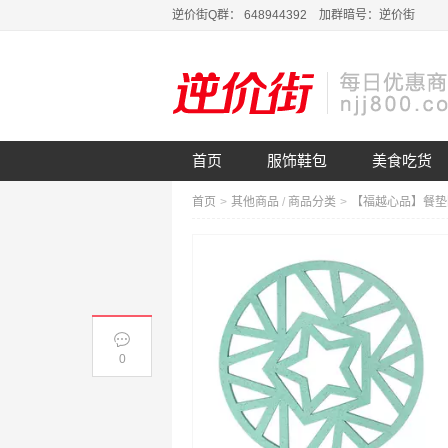
逆价街Q群： 648944392 加群暗号：逆价街
首页
服饰鞋包
美食吃货
首页
>
其他商品
/
商品分类
>
0